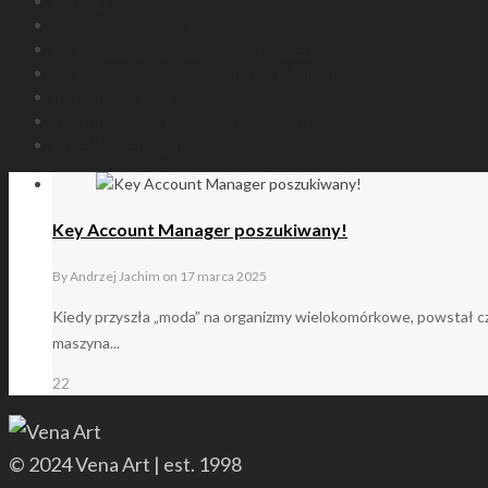
Kontakt
Facebook – Vena Art
Facebook – Dom Produkcyjny Vena Art
Facebook – Bene Meritus Terrae Lublinensi
Instagram – Vena Art
YouTube – Dom Produkcyjny Vena Art
LinkedIn – Andrzej Jachim
Key Account Manager poszukiwany!
By
Andrzej Jachim
on
17 marca 2025
Kiedy przyszła „moda” na organizmy wielokomórkowe, powstał czł
maszyna...
22
© 2024 Vena Art | est. 1998