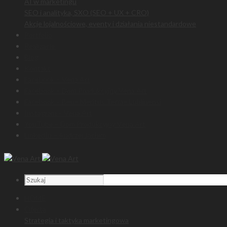
AI w marketingu
SEO i analityka, SXO (SEO + UX + CRO)
Akcje lojalnościowe, eventy i działania niestandardowe
Portfolio
Realizacje
Blog
Kontakt
Facebook – Vena Art
Facebook – Dom Produkcyjny Vena Art
Facebook – Bene Meritus Terrae Lublinensi
Instagram – Vena Art
YouTube – Dom Produkcyjny Vena Art
LinkedIn – Andrzej Jachim
HOME
Oferta
Strategia i taktyka marketingowa