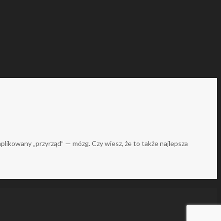
likowany „przyrząd” — mózg. Czy wiesz, że to także najlepsza