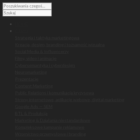
HOME
Oferta
Strategia i taktyka marketingowa
Kreacja, design, branding i tożsamość wizualna
Social Media & Influencerzy
Filmy, video i animacje
Cybersemantyka i cyberdesign
Neuromarketing
Prezentacje
Content Marketing
Public Relations i komunikacja kryzysowa
Strony internetowe, aplikacje webowe, digital marketing
Google Ads — SEM
BTL & Produkcja
Marketing & Działania niestandardowe
Kompleksowe kampanie reklamowe
Wzornictwo przemysłowe i branding