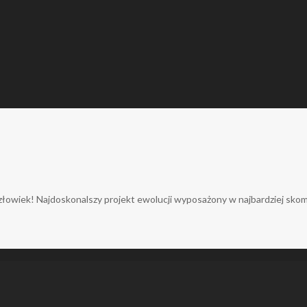
owiek! Najdoskonalszy projekt ewolucji wyposażony w najbardziej skomp