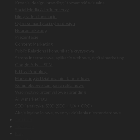
Kreacja, design, branding i tożsamość wizualna
Social Media & Influencerzy
Filmy, video i animacje
Cybersemantyka i cyberdesign
Neuromarketing
Prezentacje
Content Marketing
Public Relations i komunikacja kryzysowa
Strony internetowe, aplikacje webowe, digital marketing
Google Ads — SEM
BTL & Produkcja
Marketing & Działania niestandardowe
Kompleksowe kampanie reklamowe
Wzornictwo przemysłowe i branding
AI w marketingu
SEO i analityka, SXO (SEO + UX + CRO)
Akcje lojalnościowe, eventy i działania niestandardowe
Portfolio
Realizacje
Blog