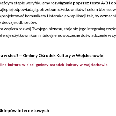
każdym etapie weryfikujemy rozwiązania
poprzez testy A/B i o
e najlepiej odpowiadają potrzebom użytkowników i celom bizneso
projektować komunikaty i interakcje w aplikacji tak, by wzmacn
y decyzje odbiorców.
 wspiera rozwój Twojego biznesu, staje się jego integralną częśc
 oferuje użytkownikom intuicyjne, nowoczesne doświadczenie w 
obilna-kultura-w-sieci-gminny-osrodek-kultury-w-wojciechowie
Sklepów Internetowych