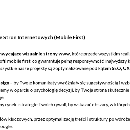
 Stron Internetowych (Mobile First)
chwycające wizualnie strony www
, które przede wszystkim real
ofii mobile first, co gwarantuje pełną responsywność i najwyższy
Wszystkie nasze projekty są zoptymalizowane pod kątem
SEO, UX
sign
– by Twoje komunikaty wyróżniały się sugestywnością i wz
jemy w oparciu o psychologię decyzji, by Twoja strona skutecznie
je.
y rynek i strategie Twoich rywali, by wskazać obszary, w których
słów kluczowych, przez optymalizację treści i struktury, po wdro
oogle.