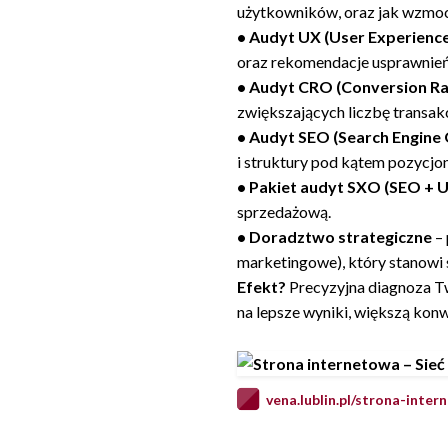
użytkowników, oraz jak wzmoc
• Audyt UX (User Experienc
oraz rekomendacje usprawnień
• Audyt CRO (Conversion Ra
zwiększających liczbę transakc
• Audyt SEO (Search Engine 
i struktury pod kątem pozycjo
• Pakiet audyt SXO (SEO + 
sprzedażową.
• Doradztwo strategiczne
– 
marketingowe), który stanowi s
Efekt?
Precyzyjna diagnoza Tw
na lepsze wyniki, większą kon
vena.lublin.pl/strona-inte