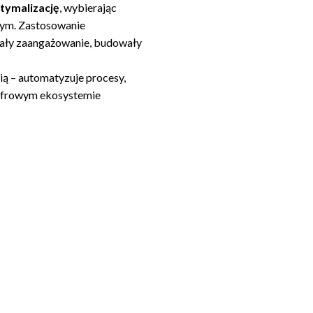
ptymalizację
, wybierając
wym. Zastosowanie
iały zaangażowanie, budowały
ią – automatyzuje procesy,
cyfrowym ekosystemie