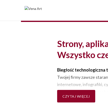
Strony, aplik
Wszystko cze
Biegłość technologiczna t
Twojej firmy zawsze staram
internetowe, infografiki, c
poprzedzając ten proces t
CZYTAJ WIĘCEJ
klientów oraz analizując p