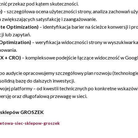
nić przekaz pod kątem skuteczności.
e)
– szczegółowa ocena użyteczności strony, analiza zachowań u
 zwiększających satysfakcję i zaangażowanie.
te Optimization)
– identyfikacja barier na ścieżce konwersji i p
ji lub zapytań.
Optimization)
– weryfikacja widoczności strony w wyszukiwarkach
nowania.
UX + CRO)
– kompleksowe podejście łączące widoczność w Google
po audycie opracowujemy szczegółowy plan rozwoju (technologie,
olidną bazę do dalszych inwestycji.
ojej platformy – od kwestii technicznych po konkretne wskazówki
wersję oraz długofalową przewagę w sieci.
rnetowa-siec-sklepow-groszek