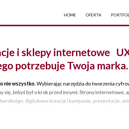
HOME
OFERTA
PORTFO
acje i sklepy internetowe UX
go potrzebuje Twoja marka.
o nie wszystko.
Wybierając narzędzia do tworzenia cyfro
y się, żebyś był o krok przed innymi. Strony internetowe,
yberdesign, digitalowe kreacje i kampanie, prezentacje, an
worzeniem szczegółowych person (buyer persona) – profil
rocesy podejmowanych przez nich decyzji (Decison Making 