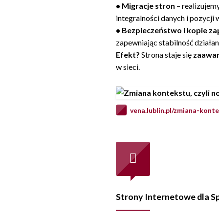
• Migracje stron
– realizujem
integralności danych i pozycji
• Bezpieczeństwo i kopie z
zapewniając stabilność działani
Efekt?
Strona staje się
zaawa
w sieci.
vena.lublin.pl/zmiana-kon
Strony Internetowe dla Sp