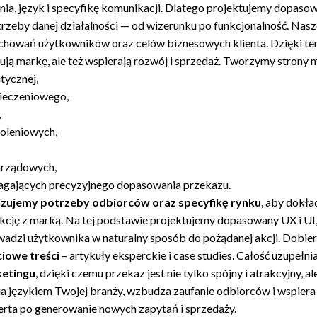
a, język i specyfikę komunikacji. Dlatego projektujemy dopasow
trzeby danej działalności — od wizerunku po funkcjonalność. Nasze
zachowań użytkowników oraz celów biznesowych klienta. Dzięki te
ują markę, ale też wspierają rozwój i sprzedaż. Tworzymy strony m.
tycznej,
pieczeniowego,
,
koleniowych,
arządowych,
magających precyzyjnego dopasowania przekazu.
izujemy potrzeby odbiorców oraz specyfikę rynku
, aby dokła
cję z marką. Na tej podstawie projektujemy dopasowany UX i UI, 
wadzi użytkownika w naturalny sposób do pożądanej akcji. Dobi
iowe treści
– artykuły eksperckie i case studies. Całość uzupełn
ketingu
, dzięki czemu przekaz jest nie tylko spójny i atrakcyjny, 
a językiem Twojej branży, wzbudza zaufanie odbiorców i wspiera
erta po generowanie nowych zapytań i sprzedaży.