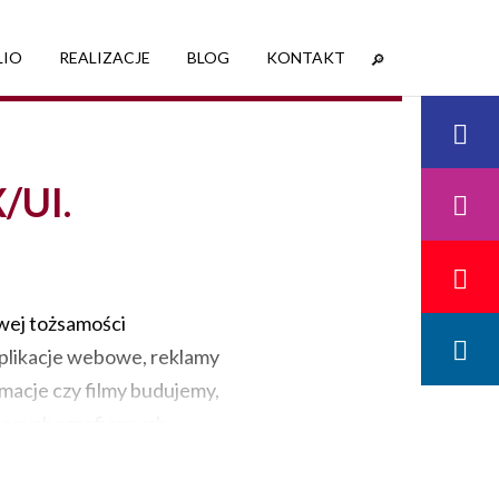
LIO
REALIZACJE
BLOG
KONTAKT
/UI.
wej tożsamości
 aplikacje webowe, reklamy
imacje czy filmy budujemy,
i psychograficznych
Unit).