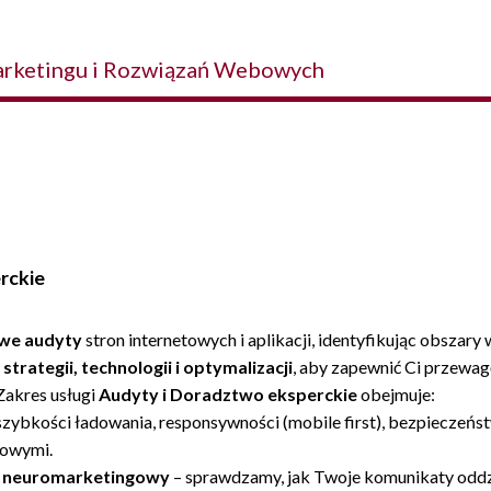
Marketingu i Rozwiązań Webowych
rckie
we audyty
stron internetowych i aplikacji, identyfikując obszar
u
strategii, technologii i optymalizacji
, aby zapewnić Ci przewag
Zakres usługi
Audyty i Doradztwo eksperckie
obejmuje:
 szybkości ładowania, responsywności (mobile first), bezpieczeńs
iowymi.
i neuromarketingowy
– sprawdzamy, jak Twoje komunikaty oddzi