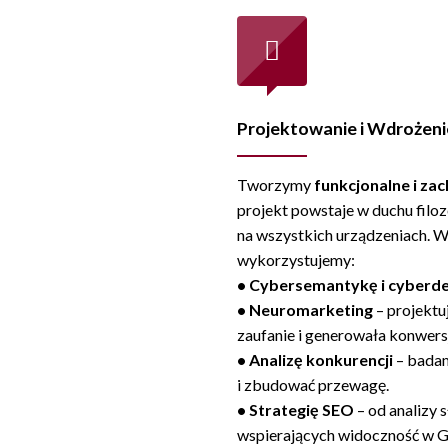
Projektowanie i Wdrożenie
Tworzymy
funkcjonalne i za
projekt powstaje w duchu filoz
na wszystkich urządzeniach. 
wykorzystujemy:
• Cybersemantykę i cyberde
• Neuromarketing
– projektu
zaufanie i generowała konwers
• Analizę konkurencji
– badam
i zbudować przewagę.
• Strategię SEO
– od analizy 
wspierających widoczność w G