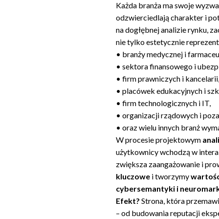
Każda branża ma swoje wyzwani
odzwierciedlają charakter i po
na dogłębnej analizie rynku, 
nie tylko estetycznie reprezent
• branży medycznej i farmaceu
• sektora finansowego i ubez
• firm prawniczych i kancelarii
• placówek edukacyjnych i sz
• firm technologicznych i IT,
• organizacji rządowych i poz
• oraz wielu innych branż wy
W procesie projektowym
anal
użytkownicy wchodzą w interak
zwiększa zaangażowanie i pro
kluczowe
i tworzymy
wartośc
cybersemantyki i neuromar
Efekt?
Strona, która przemawi
– od budowania reputacji eksp