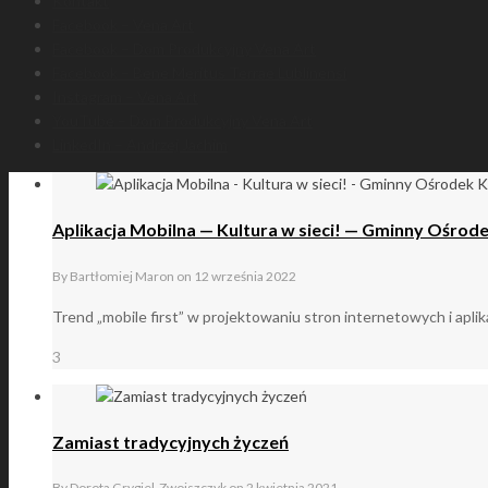
Kontakt
Facebook – Vena Art
Facebook – Dom Produkcyjny Vena Art
Facebook – Bene Meritus Terrae Lublinensi
Instagram – Vena Art
YouTube – Dom Produkcyjny Vena Art
LinkedIn – Andrzej Jachim
Aplikacja Mobilna — Kultura w sieci! — Gminny Ośrod
By
Bartłomiej Maron
on
12 września 2022
Trend „mobile first” w projektowaniu stron internetowych i aplika
3
Zamiast tradycyjnych życzeń
By
Dorota Grygiel-Zwojszczyk
on
2 kwietnia 2021