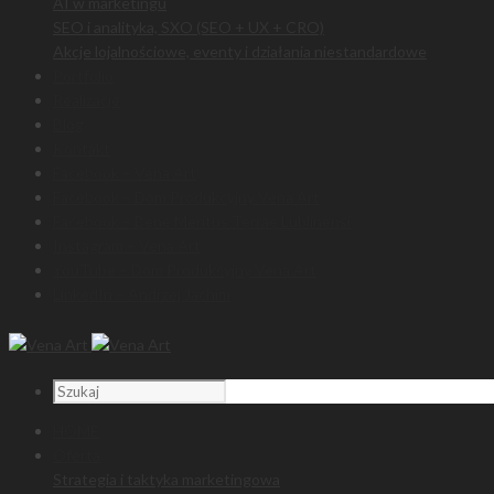
AI w marketingu
SEO i analityka, SXO (SEO + UX + CRO)
Akcje lojalnościowe, eventy i działania niestandardowe
Portfolio
Realizacje
Blog
Kontakt
Facebook – Vena Art
Facebook – Dom Produkcyjny Vena Art
Facebook – Bene Meritus Terrae Lublinensi
Instagram – Vena Art
YouTube – Dom Produkcyjny Vena Art
LinkedIn – Andrzej Jachim
HOME
Oferta
Strategia i taktyka marketingowa