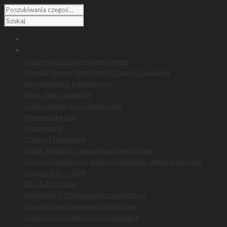
HOME
Oferta
Strategia i taktyka marketingowa
Kreacja, design, branding i tożsamość wizualna
Social Media & Influencerzy
Filmy, video i animacje
Cybersemantyka i cyberdesign
Neuromarketing
Prezentacje
Content Marketing
Public Relations i komunikacja kryzysowa
Strony internetowe, aplikacje webowe, digital marketing
Google Ads — SEM
BTL & Produkcja
Marketing & Działania niestandardowe
Kompleksowe kampanie reklamowe
Wzornictwo przemysłowe i branding