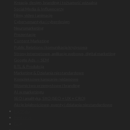
Kreacja, design, branding i tożsamość wizualna
Social Media & Influencerzy
Filmy, video i animacje
Cybersemantyka i cyberdesign
Neuromarketing
Prezentacje
Content Marketing
Public Relations i komunikacja kryzysowa
Strony internetowe, aplikacje webowe, digital marketing
Google Ads — SEM
BTL & Produkcja
Marketing & Działania niestandardowe
Kompleksowe kampanie reklamowe
Wzornictwo przemysłowe i branding
AI w marketingu
SEO i analityka, SXO (SEO + UX + CRO)
Akcje lojalnościowe, eventy i działania niestandardowe
Portfolio
Realizacje
Blog