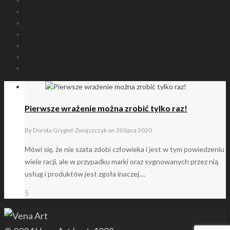
Kontakt
Facebook – Vena Art
Facebook – Dom Produkcyjny Vena Art
Facebook – Bene Meritus Terrae Lublinensi
Instagram – Vena Art
YouTube – Dom Produkcyjny Vena Art
LinkedIn – Andrzej Jachim
Pierwsze wrażenie można zrobić tylko raz!
By
Dorota Grygiel-Zwojszczyk
on
30 lipca 2020
Mówi się, że nie szata zdobi człowieka i jest w tym powiedzeniu
wiele racji, ale w przypadku marki oraz sygnowanych przez nią
usług i produktów jest zgoła inaczej....
5