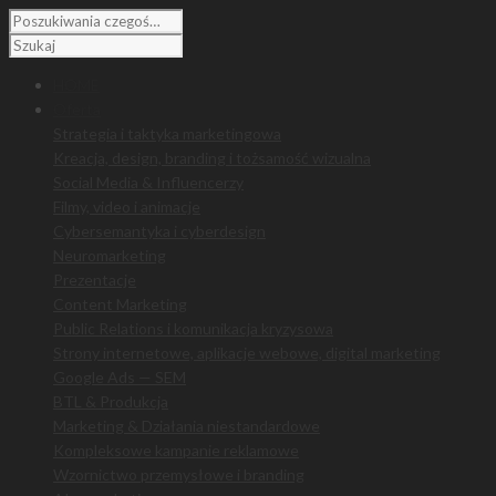
HOME
Oferta
Strategia i taktyka marketingowa
Kreacja, design, branding i tożsamość wizualna
Social Media & Influencerzy
Filmy, video i animacje
Cybersemantyka i cyberdesign
Neuromarketing
Prezentacje
Content Marketing
Public Relations i komunikacja kryzysowa
Strony internetowe, aplikacje webowe, digital marketing
Google Ads — SEM
BTL & Produkcja
Marketing & Działania niestandardowe
Kompleksowe kampanie reklamowe
Wzornictwo przemysłowe i branding