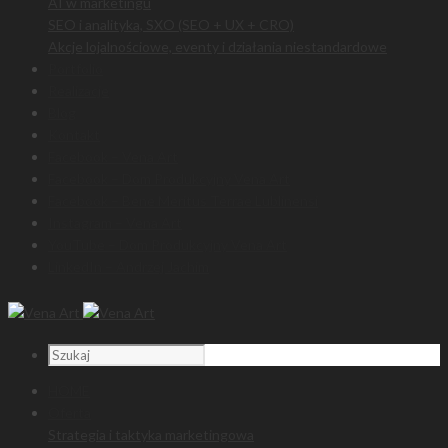
AI w marketingu
SEO i analityka, SXO (SEO + UX + CRO)
Akcje lojalnościowe, eventy i działania niestandardowe
Portfolio
Realizacje
Blog
Kontakt
Facebook – Vena Art
Facebook – Dom Produkcyjny Vena Art
Facebook – Bene Meritus Terrae Lublinensi
Instagram – Vena Art
YouTube – Dom Produkcyjny Vena Art
LinkedIn – Andrzej Jachim
HOME
Oferta
Strategia i taktyka marketingowa