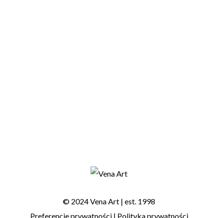
nazywany cebularzem lubelskim. Wypiekano
go wówczas w Lublinie, Kazimierzu nad Wisłą
oraz Zamościu. Swoją...
1
© 2024 Vena Art | est. 1998
Preferencje prywatności
|
Polityka prywatności