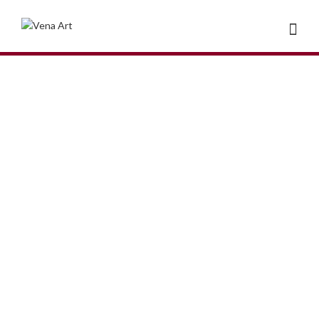
Vena Art i E.Leclerc Zamość: Nowe zasady
i kampania dla Programu Bonus!