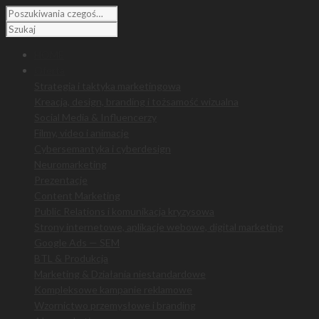
HOME
Oferta
Strategia i taktyka marketingowa
Kreacja, design, branding i tożsamość wizualna
Social Media & Influencerzy
Filmy, video i animacje
Cybersemantyka i cyberdesign
Neuromarketing
Prezentacje
Content Marketing
Public Relations i komunikacja kryzysowa
Strony internetowe, aplikacje webowe, digital marketing
Google Ads — SEM
BTL & Produkcja
Marketing & Działania niestandardowe
Kompleksowe kampanie reklamowe
Wzornictwo przemysłowe i branding