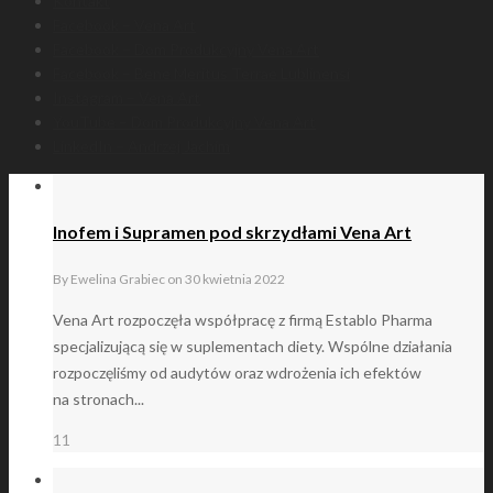
Kontakt
Facebook – Vena Art
Facebook – Dom Produkcyjny Vena Art
Facebook – Bene Meritus Terrae Lublinensi
Instagram – Vena Art
YouTube – Dom Produkcyjny Vena Art
LinkedIn – Andrzej Jachim
Inofem i Supramen pod skrzydłami Vena Art
By
Ewelina Grabiec
on
30 kwietnia 2022
Vena Art rozpoczęła współpracę z firmą Establo Pharma
specjalizującą się w suplementach diety. Wspólne działania
rozpoczęliśmy od audytów oraz wdrożenia ich efektów
na stronach...
11