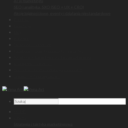
AI w marketingu
SEO i analityka, SXO (SEO + UX + CRO)
Akcje lojalnościowe, eventy i działania niestandardowe
Portfolio
Realizacje
Blog
Kontakt
Facebook – Vena Art
Facebook – Dom Produkcyjny Vena Art
Facebook – Bene Meritus Terrae Lublinensi
Instagram – Vena Art
YouTube – Dom Produkcyjny Vena Art
LinkedIn – Andrzej Jachim
HOME
Oferta
Strategia i taktyka marketingowa