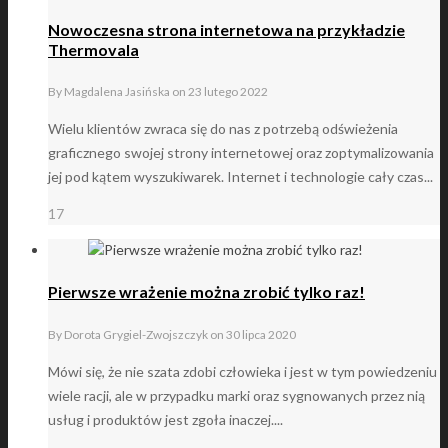
Nowoczesna strona internetowa na przykładzie
Thermovala
By
Magdalena Jasińska
on
23 lutego 2022
Wielu klientów zwraca się do nas z potrzebą odświeżenia
graficznego swojej strony internetowej oraz zoptymalizowania
jej pod kątem wyszukiwarek. Internet i technologie cały czas...
17
Pierwsze wrażenie można zrobić tylko raz!
By
Dorota Grygiel-Zwojszczyk
on
30 lipca 2020
Mówi się, że nie szata zdobi człowieka i jest w tym powiedzeniu
wiele racji, ale w przypadku marki oraz sygnowanych przez nią
usług i produktów jest zgoła inaczej....