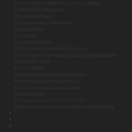
Kreacja, design, branding i tożsamość wizualna
Social Media & Influencerzy
Filmy, video i animacje
Cybersemantyka i cyberdesign
Neuromarketing
Prezentacje
Content Marketing
Public Relations i komunikacja kryzysowa
Strony internetowe, aplikacje webowe, digital marketing
Google Ads — SEM
BTL & Produkcja
Marketing & Działania niestandardowe
Kompleksowe kampanie reklamowe
Wzornictwo przemysłowe i branding
AI w marketingu
SEO i analityka, SXO (SEO + UX + CRO)
Akcje lojalnościowe, eventy i działania niestandardowe
Portfolio
Realizacje
Blog