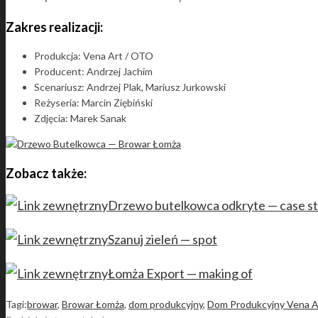
Zakres realizacji:
Produkcja: Vena Art / OTO
Producent: Andrzej Jachim
Scenariusz: Andrzej Plak, Mariusz Jurkowski
Reżyseria: Marcin Ziębiński
Zdjęcia: Marek Sanak
Zobacz także:
Drzewo butelkowca odkryte — case s
Szanuj zieleń — spot
Łomża Export — making of
Tagi:
browar
,
Browar Łomża
,
dom produkcyjny
,
Dom Produkcyjny Vena A