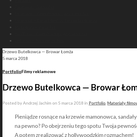
Kontakt
Facebook – Vena Art
Facebook – Dom Produkcyjny Vena Art
Facebook – Bene Meritus Terrae Lublinensi
Instagram – Vena Art
YouTube – Dom Produkcyjny Vena Art
LinkedIn – Andrzej Jachim
Drzewo Butelkowca — Browar Łomża
5 marca 2018
Portfolio
Filmy reklamowe
Drzewo Butelkowca — Browar Ło
Posted by
Andrzej Jachim
on
5 marca 2018
in
Portfolio
,
Materiały film
Pieniądze rosnące na krzewie mamonowca, sandały 
na pewno? Po obejrzeniu tego spotu Twoja pewność m
A potem zrealizować z hollywoodzkim rozmachem!