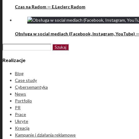
Czas na Radom — E.Leclerc Radom
Obsługa w social mediach (Facebook, Instagram, YouTube) —
Szukaj:
Realizacje
Blog
Case study
Cybersemantyka
News
Portfolio
PR
Prace
Ukryte
Kreacja
Kampanie i działania reklamowe