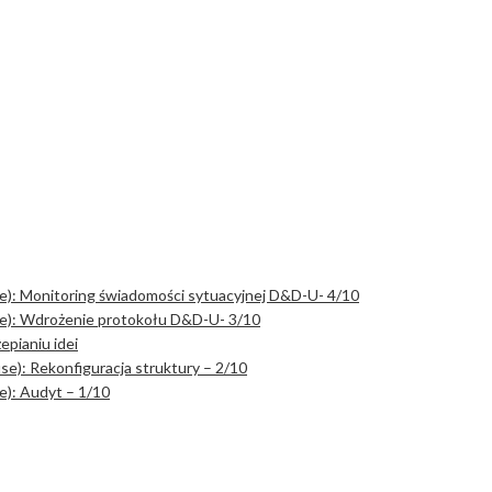
e): Monitoring świadomości sytuacyjnej D&D-U- 4/10
se): Wdrożenie protokołu D&D-U- 3/10
epianiu idei
e): Rekonfiguracja struktury – 2/10
e): Audyt – 1/10