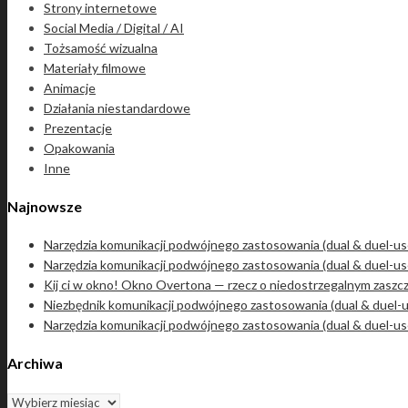
Strony internetowe
Social Media / Digital / AI
Tożsamość wizualna
Materiały filmowe
Animacje
Działania niestandardowe
Prezentacje
Opakowania
Inne
Najnowsze
Narzędzia komunikacji podwójnego zastosowania (dual & duel-us
Narzędzia komunikacji podwójnego zastosowania (dual & duel-u
Kij ci w okno! Okno Overtona — rzecz o niedostrzegalnym zaszcz
Niezbędnik komunikacji podwójnego zastosowania (dual & duel-us
Narzędzia komunikacji podwójnego zastosowania (dual & duel-us
Archiwa
Archiwa