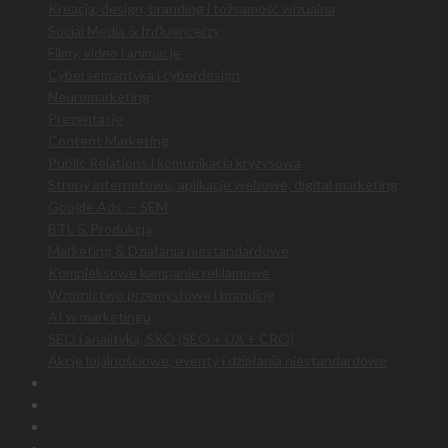
Kreacja, design, branding i tożsamość wizualna
Social Media & Influencerzy
Filmy, video i animacje
Cybersemantyka i cyberdesign
Neuromarketing
Prezentacje
Content Marketing
Public Relations i komunikacja kryzysowa
Strony internetowe, aplikacje webowe, digital marketing
Google Ads — SEM
BTL & Produkcja
Marketing & Działania niestandardowe
Kompleksowe kampanie reklamowe
Wzornictwo przemysłowe i branding
AI w marketingu
SEO i analityka, SXO (SEO + UX + CRO)
Akcje lojalnościowe, eventy i działania niestandardowe
Portfolio
Realizacje
Blog