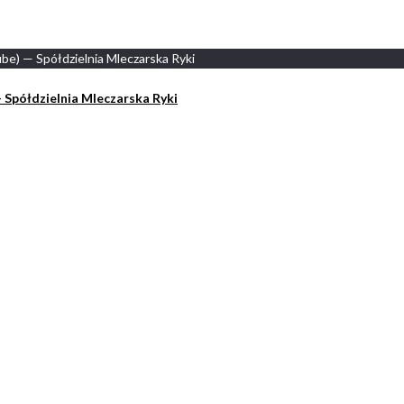
 Spółdzielnia Mleczarska Ryki