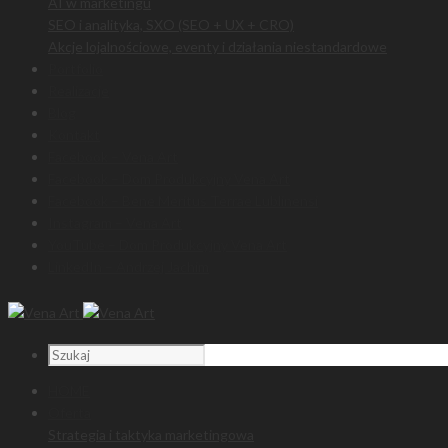
AI w marketingu
SEO i analityka, SXO (SEO + UX + CRO)
Akcje lojalnościowe, eventy i działania niestandardowe
Portfolio
Realizacje
Blog
Kontakt
Facebook – Vena Art
Facebook – Dom Produkcyjny Vena Art
Facebook – Bene Meritus Terrae Lublinensi
Instagram – Vena Art
YouTube – Dom Produkcyjny Vena Art
LinkedIn – Andrzej Jachim
HOME
Oferta
Strategia i taktyka marketingowa