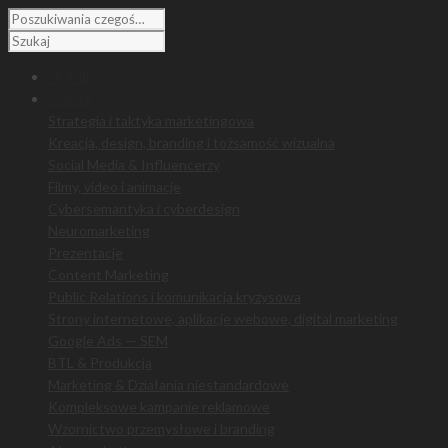
HOME
Oferta
Strategia i taktyka marketingowa
Kreacja, design, branding i tożsamość wizualna
Social Media & Influencerzy
Filmy, video i animacje
Cybersemantyka i cyberdesign
Neuromarketing
Prezentacje
Content Marketing
Public Relations i komunikacja kryzysowa
Strony internetowe, aplikacje webowe, digital marketing
Google Ads — SEM
BTL & Produkcja
Marketing & Działania niestandardowe
Kompleksowe kampanie reklamowe
Wzornictwo przemysłowe i branding