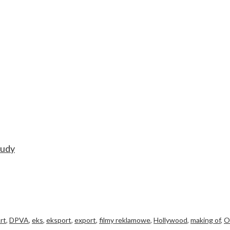
tudy
rt
,
DPVA
,
eks
,
eksport
,
export
,
filmy reklamowe
,
Hollywood
,
making of
,
O