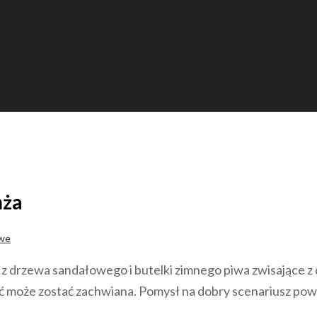
mża
owe
z drzewa sandałowego i butelki zimnego piwa zwisające z
oże zostać zachwiana. Pomysł na dobry scenariusz powinie