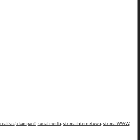
,
realizacja kampanii
,
social media
,
strona internetowa
,
strona WWW
,