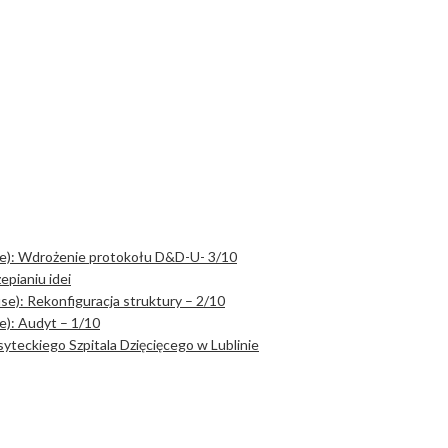
se): Wdrożenie protokołu D&D-U- 3/10
epianiu idei
e): Rekonfiguracja struktury – 2/10
e): Audyt – 1/10
yteckiego Szpitala Dzięcięcego w Lublinie