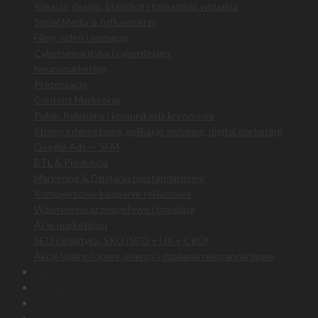
Kreacja, design, branding i tożsamość wizualna
Social Media & Influencerzy
Filmy, video i animacje
Cybersemantyka i cyberdesign
Neuromarketing
Prezentacje
Content Marketing
Public Relations i komunikacja kryzysowa
Strony internetowe, aplikacje webowe, digital marketing
Google Ads — SEM
BTL & Produkcja
Marketing & Działania niestandardowe
Kompleksowe kampanie reklamowe
Wzornictwo przemysłowe i branding
AI w marketingu
SEO i analityka, SXO (SEO + UX + CRO)
Akcje lojalnościowe, eventy i działania niestandardowe
Portfolio
Realizacje
Blog