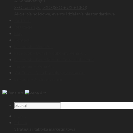
AI w marketingu
SEO i analityka, SXO (SEO + UX + CRO)
Akcje lojalnościowe, eventy i działania niestandardowe
Portfolio
Realizacje
Blog
Kontakt
Facebook – Vena Art
Facebook – Dom Produkcyjny Vena Art
Facebook – Bene Meritus Terrae Lublinensi
Instagram – Vena Art
YouTube – Dom Produkcyjny Vena Art
LinkedIn – Andrzej Jachim
HOME
Oferta
Strategia i taktyka marketingowa