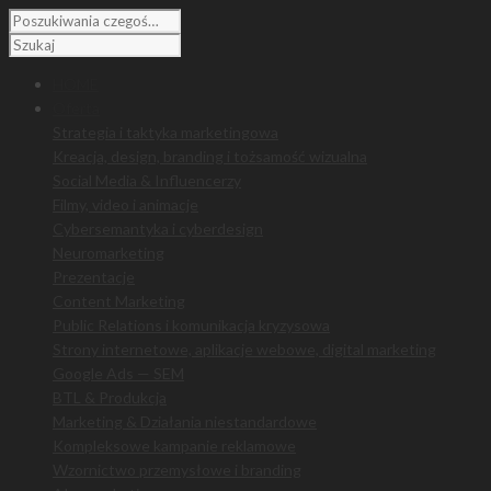
HOME
Oferta
Strategia i taktyka marketingowa
Kreacja, design, branding i tożsamość wizualna
Social Media & Influencerzy
Filmy, video i animacje
Cybersemantyka i cyberdesign
Neuromarketing
Prezentacje
Content Marketing
Public Relations i komunikacja kryzysowa
Strony internetowe, aplikacje webowe, digital marketing
Google Ads — SEM
BTL & Produkcja
Marketing & Działania niestandardowe
Kompleksowe kampanie reklamowe
Wzornictwo przemysłowe i branding