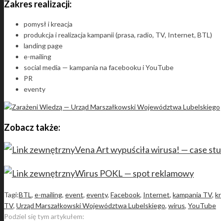
Zakres realizacji:
pomysł i kreacja
produkcja i realizacja kampanii (prasa, radio, TV, Internet, BTL)
landing page
e-mailing
social media — kampania na facebooku i YouTube
PR
eventy
Zobacz także:
Vena Art wypuściła wirusa! — case st
Wirus POKL — spot reklamowy
Tagi:
BTL
,
e-mailing
,
event
,
eventy
,
Facebook
,
Internet
,
kampania TV
,
k
TV
,
Urząd Marszałkowski Województwa Lubelskiego
,
wirus
,
YouTube
Podziel się tym artykułem: