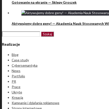
Gotowanie na ekranie — Sklepy Groszek
Aktywujemy dobre geny! — Akademia Nauk Stosowanych Win
Szukaj:
Realizacje
Blog
Case study
Cybersemantyka
News
Portfolio
PR
Prace
Ukryte
Kreacja
Kampanie i działania reklamowe
Strony internetowe