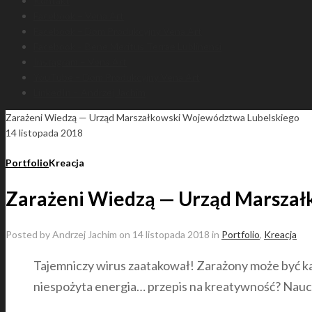
Kontakt
Facebook – Vena Art
Facebook – Dom Produkcyjny Vena Art
Facebook – Bene Meritus Terrae Lublinensi
Instagram – Vena Art
YouTube – Dom Produkcyjny Vena Art
LinkedIn – Andrzej Jachim
Zarażeni Wiedzą — Urząd Marszałkowski Województwa Lubelskiego
14 listopada 2018
Portfolio
Kreacja
Zarażeni Wiedzą — Urząd Marsza
Posted by
Andrzej Jachim
on
14 listopada 2018
in
Portfolio
,
Kreacja
Tajemniczy wirus zaatakował! Zarażony może być każ
niespożyta energia… przepis na kreatywność? Naucz 