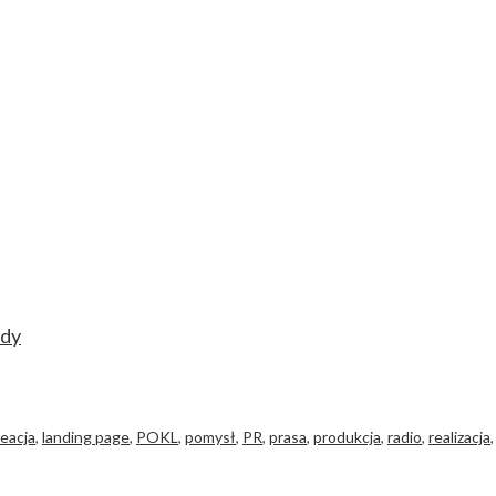
udy
reacja
,
landing page
,
POKL
,
pomysł
,
PR
,
prasa
,
produkcja
,
radio
,
realizacja