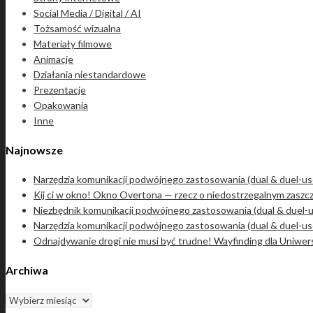
Social Media / Digital / AI
Tożsamość wizualna
Materiały filmowe
Animacje
Działania niestandardowe
Prezentacje
Opakowania
Inne
Najnowsze
Narzędzia komunikacji podwójnego zastosowania (dual & duel-u
Kij ci w okno! Okno Overtona — rzecz o niedostrzegalnym zaszcz
Niezbędnik komunikacji podwójnego zastosowania (dual & duel-us
Narzędzia komunikacji podwójnego zastosowania (dual & duel-us
Odnajdywanie drogi nie musi być trudne! Wayfinding dla Uniwers
Archiwa
Archiwa